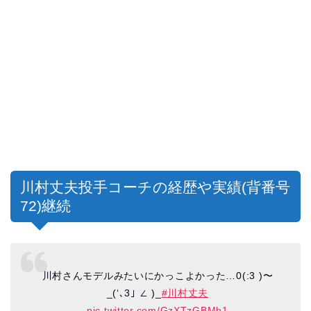
川村丈夫投手コーチの経歴や実績(背番号
72)継続
川村さんモデルみたいにかっこよかった…0(:3 )〜
_(‘､3｣ ∠ )_
#川村丈夫
pic.twitter.com/GzXTzGBMb1