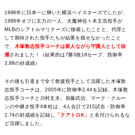
1998年に日本一に輝いた横浜ベイスターズでしたが、
1999年オフに主力の一人、大魔神佐々木主浩投手が
MLBのシアトルマリナーズに移籍したことと、代理と
して期待された投手たちが結果を残せなかったこと
で、
木塚敦志投手コーチは新人ながら守護人として抜
擢
されました！（結果的は7勝3敗18セーブ、防御率
2.89の好成績）
その後も引退まで全て救援投手として活躍した木塚敦
志投手コーチは、2005年に防御率2.44を記録。木塚敦
志投手コーチと川村丈夫、加藤武治、マーク・クルー
ンの中継ぎ投手4本柱は、4人合計で215試合・防御率
2.74の好成績を記録し
「クアトロK」
と名付けられるな
ど活躍しました。