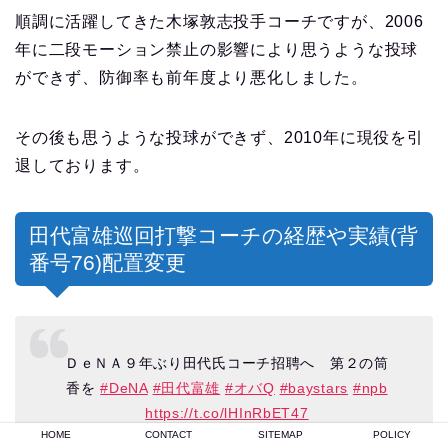
順調に活躍してきた木塚敦志投手コーチですが、2006
年に二段モーション禁止の影響により思うような投球
ができず、防御率も前年度より悪化しました。
その後も思うような投球ができず、2010年に現役を引
退しております。
田代富雄巡回打撃コーチの経歴や実績(背
番号76)配置変更
ＤｅＮＡ９年ぶり田代氏コーチ招聘へ 第２の筒
香を
#DeNA
#田代富雄
#オバQ
#baystars
#npb
https://t.co/lHInRbET47
HOME
CONTACT
SITEMAP
POLICY