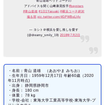
青山道雄ヘッドコーチの
アドバイスを聞く山﨑康晃投手
#baystars
#青山道雄
#1日1Yasuaki
#横浜コーチ絶対
撮る部
pic.twitter.com/4GPWBqLI4y
— ヨシト＠横浜を愛し推しを愛す
(@dreamy_smily_19)
2018年7月2日
・名前：青山 道雄 （あおやま みちお）
・生年月日：1959年12月17日 年齢60歳（2020
年11月時点)
・出身： 静岡県静岡市
・身長： 180 cm
・体重： 78 kg
・学校-会社：東海大学工業高等学校-東海大学-プ