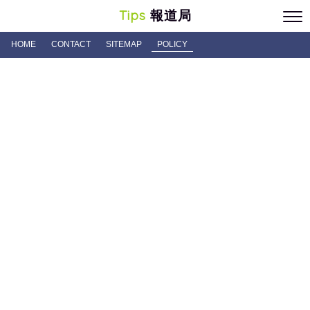
Tips
報道局
HOME
CONTACT
SITEMAP
POLICY