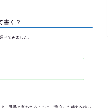
て書く？
を調べてみました。
。
ター選手と言われるように、”際立った能力を持っ