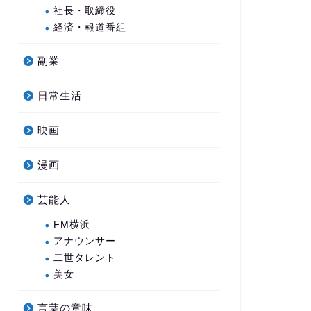
社長・取締役
経済・報道番組
副業
日常生活
映画
漫画
芸能人
FM横浜
アナウンサー
二世タレント
美女
言葉の意味