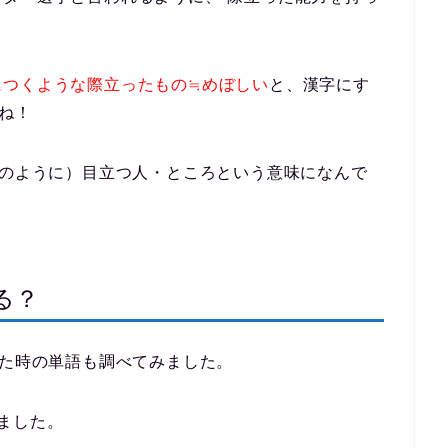
につくような際立ったもの≒めぼしい
と、
漢字にす
すね！
ーのように）目立つ人・ところという意味になんで
る？
した時の単語も調べてみました。
ました。