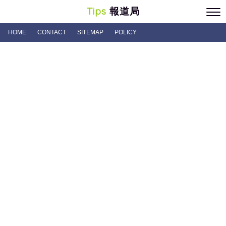
Tips
報道局
HOME
CONTACT
SITEMAP
POLICY