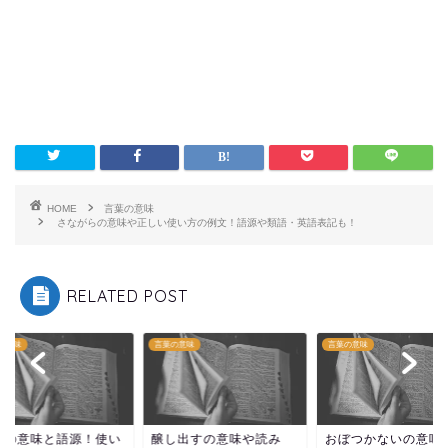
HOME
言葉の意味
さながらの意味や正しい使い方の例文！語源や類語・英語表記も！
RELATED POST
の意味
言葉の意味
言葉の意味
疇の意味と語源！使い
醸し出すの意味や読み
おぼつかないの意味