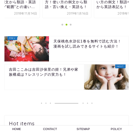
の例文から類語・英語
方！使い方の例文から類
い方の例文！類語や
や”範囲”との違い...
語・言い換え・英語も！
から英語表記も！
2018年11月14日
2019年1月16日
2018年9
天保桃色水滸伝1巻を無料で読む方法！
漫画を試し読みできるサイトも紹介！
吉田ここみは吉田沙保里の姪！兄弟や家
族構成は？レスリングの実力も！
Hot items
HOME
CONTACT
SITEMAP
POLICY