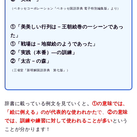
（ベネッセコーポレーション『ベネッセ国語辞典 電子特別編集版』より）
①「美美しい行列は－王朝絵巻の一シーンであっ
た」
①「戦場は－地獄絵のようであった」
②「実践（本番）―の訓練」
②「太古－の森」
（三省堂『新明解国語辞典 第七版』）
辞書に載っている例文を見ていくと
、
①の意味では、
「絵に例える」のが代表的な使われかた
で、
②の意味
では、訓練や練習に対して使われることが多い
という
ことが分かります！