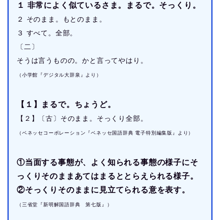
１ 非常によく似ているさま。まるで。そっくり。
２ そのまま。もとのまま。
３ すべて。全部。
〔二〕
そうは言うものの。かと言ってやはり。
（小学館『デジタル大辞泉』より）
【１】まるで。ちょうど。
【２】〔古〕そのまま。そっくり全部。
（ベネッセコーポレーション『ベネッセ国語辞典 電子特別編集版』より）
①当面する事態が、よく知られる事態の様子にそ
っくりそのままあてはまるととらえられる様子。
②そっくりそのままに見立てられる意を表す。
（三省堂『新明解国語辞典 第七版』）