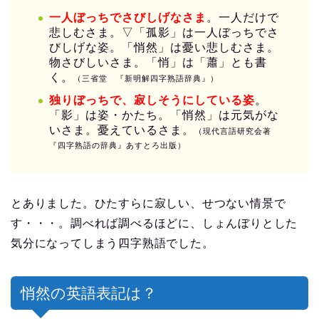
一人ぼっちでさびしげなさま
。一人だけで
悲しむさま。▽「孤影」は一人ぼっちでさ
びしげな姿。「悄然」は憂い悲しむさま。
物さびしいさま。「悄」は「蕭」とも書
く。
（三省堂 『新明解四字熟語辞典』）
独りぼっちで、寂しそうにしている姿
。
「影」は姿・かたち。「悄然」は元気がな
いさま。憂えているさま。
（現代言語研究会著
『四字熟語の辞典』あすとろ出版）
とありました。ひたすらに寂しい、せつない情景で
す・・・。調べれば調べるほどに、しょんぼりとした
気分になってしまう四字熟語でした。
悄然の英語表記は？