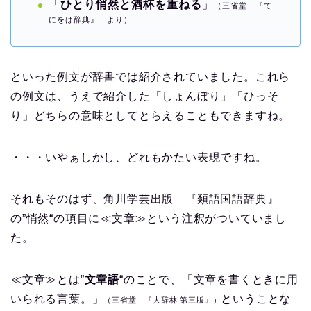
「
ひとり悄然と酒杯を重ねる
」
（三省堂 『て
にをは辞典』 より）
といった例文が辞書では紹介されていました。これら
の例文は、うえで紹介した「しょんぼり」「ひっそ
り」どちらの意味としてとらえることもできますね。
・・・いやぁしかし、どれもかたい表現ですね。
それもそのはず、角川学芸出版 『類語国語辞典』
の”悄然“の項目に≪文章≫という注釈がついていまし
た。
≪文章≫とは”
文章語
“のことで、「文章を書くときに用
いられる言葉。」
ということな
（三省堂 『大辞林 第三版』）