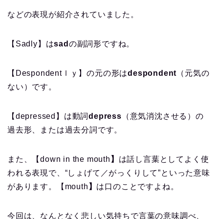
などの表現が紹介されていました。
【Sadly】は
sad
の副詞形ですね。
【Despondentｌｙ】の元の形は
despondent
（元気の
ない）です。
【depressed】は動詞
depress
（意気消沈させる）の
過去形、または過去分詞です。
また、【down in the mouth
】
は話し言葉としてよく使
われる表現で、“しょげて／がっくりして”といった意味
があります。【mouth
】
は口のことですよね。
今回は、なんとなく悲しい気持ちで言葉の意味調べ、