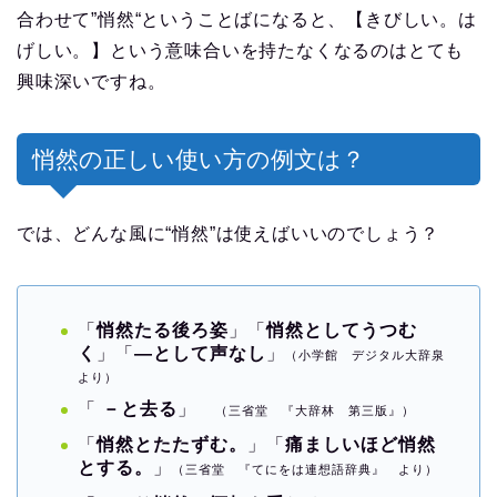
合わせて”悄然“ということばになると、【きびしい。は
げしい。】という意味合いを持たなくなるのはとても
興味深いですね。
悄然の正しい使い方の例文は？
では、どんな風に“悄然”は使えばいいのでしょう？
「
悄然たる後ろ姿
」「
悄然としてうつむ
く
」「
―として声なし
」
（小学館 デジタル大辞泉
より）
「
－と去る
」
（三省堂 『大辞林 第三版』）
「
悄然とたたずむ。
」「
痛ましいほど悄然
とする。
」
（三省堂 『てにをは連想語辞典』 より）