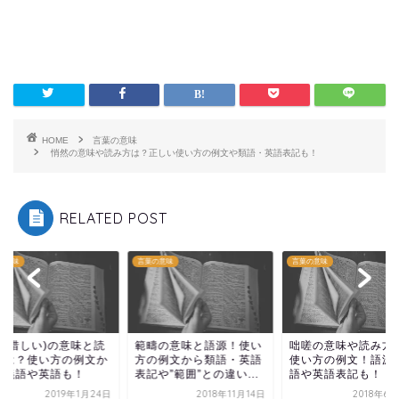
HOME
言葉の意味
悄然の意味や読み方は？正しい使い方の例文や類語・英語表記も！
RELATED POST
の意味
言葉の意味
言葉の意味
残(惜しい)の意味と読
範疇の意味と語源！使い
咄嗟の意味や読み方
方は？使い方の例文か
方の例文から類語・英語
使い方の例文！語源
類義語や英語も！
表記や”範囲”との違い...
語や英語表記も！
2019年1月24日
2018年11月14日
2018年6