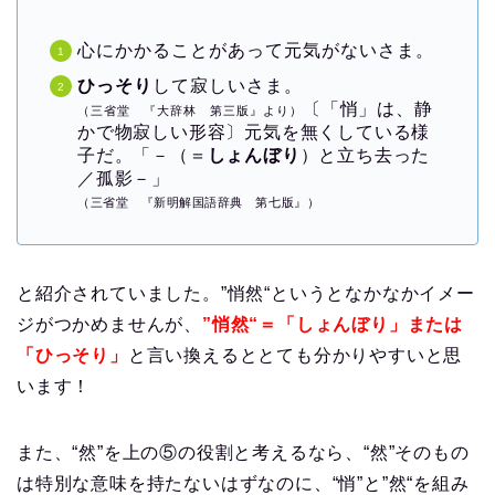
心にかかることがあって元気がないさま。
ひっそり
して寂しいさま。
〔「悄」は、静
（三省堂 『大辞林 第三版』より）
かで物寂しい形容〕元気を無くしている様
子だ。「－（＝
しょんぼり
）と立ち去った
／孤影－」
（三省堂 『新明解国語辞典 第七版』）
と紹介されていました。”悄然“というとなかなかイメー
ジがつかめませんが、
”悄然“＝「しょんぼり」または
「ひっそり」
と言い換えるととても分かりやすいと思
います！
また、“然”を上の⑤の役割と考えるなら、“然”そのもの
は特別な意味を持たないはずなのに、“悄”と”然“を組み