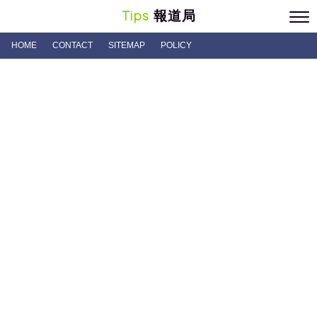
Tips
報道局
HOME
CONTACT
SITEMAP
POLICY