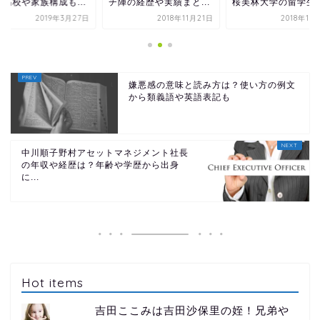
陣の経歴や実績まと...
桜美林大学の留学生！
は？高校や家族構成も.
2018年11月21日
2018年10月13日
2019年3
嫌悪感の意味と読み方は？使い方の例文
から類義語や英語表記も
中川順子野村アセットマネジメント社長
の年収や経歴は？年齢や学歴から出身
に...
Hot items
吉田ここみは吉田沙保里の姪！兄弟や