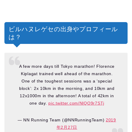
ビルハヌレゲセの出身やプロフィール
は？
A few more days till Tokyo marathon! Florence
Kiplagat trained well ahead of the marathon.
One of the toughest sessions was a ‘special
block’: 2x 10km in the morning, and 10km and
12x1000m in the afternoon! A total of 42km in
one day.
pic.twitter.com/NlQO9r7STj
— NN Running Team (@NNRunningTeam)
2019
年2月27日