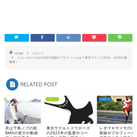
HOME
スポーツ
ビルハヌレゲセの出身や実績やプロフィールは？東京マラソン2019・2020の優
勝者！
RELATED POST
ーツ
スポーツ
スポーツ
京ヤクルトスワローズ
レダマキサイサの出身や
早川優衣は千鳥ノブ
2021年の監督やコー
実績やプロフィールは？
っ子！BMXの実力や