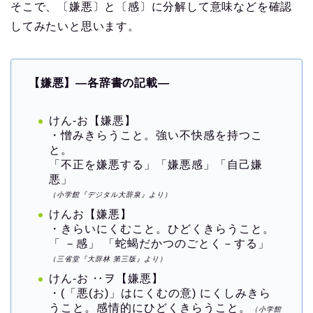
そこで、〔嫌悪〕と〔感〕に分解して意味などを確認
してみたいと思います。
【嫌悪】―各辞書の記載―
けん‐お【嫌悪】
・憎みきらうこと。強い不快感を持つこ
と。
「不正を嫌悪する」「嫌悪感」「自己嫌
悪」
（小学館『デジタル大辞泉』より）
けんお【嫌悪】
・きらいにくむこと。ひどくきらうこと。
「 －感」 「蛇蝎だかつのごとく－する」
（三省堂『大辞林 第三版』より）
けん‐お ‥ヲ【嫌悪】
・(「悪(お)」はにくむの意) にくしみきら
うこと。感情的にひどくきらうこと。
（小学館