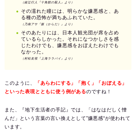
（綾辻行人『十角館の殺人』より）
その濡れた瞳には、明らかな嫌悪感と、あ
る種の恐怖が満ちあふれていた。
（乃南アサ『躯（からだ）』より）
そのあたりには、日本人観光団が席を占め
ているらしかった。それになつかしさを感
じたわけでも、嫌悪感をおぼえたわけでも
なかった。
（村松友視『上海ララバイ』より）
このように、
「あらわにする」「抱く」「おぼえる」
といった表現とともに使う例がある
のですね！
また、『地下生活者の手記』では、「はなはだしく憎
んだ」という言葉の言い換えとして”嫌悪感“が使われて
います。