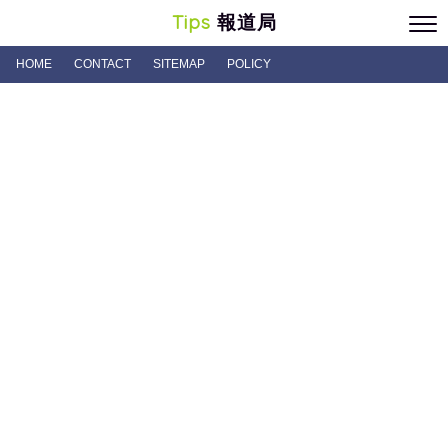
Tips
報道局
HOME
CONTACT
SITEMAP
POLICY