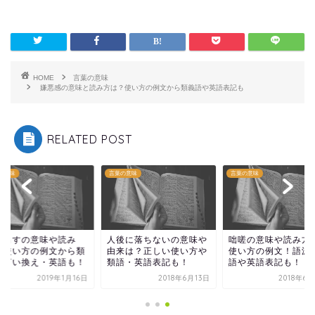
HOME
言葉の意味
嫌悪感の意味と読み方は？使い方の例文から類義語や英語表記も
RELATED POST
の意味
言葉の意味
言葉の意味
し出すの意味や読み
人後に落ちないの意味や
咄嗟の意味や読み方
！使い方の例文から類
由来は？正しい使い方や
使い方の例文！語源
・言い換え・英語も！
類語・英語表記も！
語や英語表記も！
2019年1月16日
2018年6月13日
2018年6