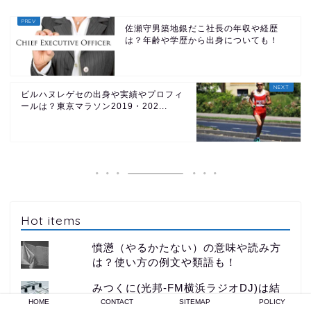
佐瀬守男築地銀だこ社長の年収や経歴
は？年齢や学歴から出身についても！
ビルハヌレゲセの出身や実績やプロフィ
ールは？東京マラソン2019・202...
Hot items
憤懣（やるかたない）の意味や読み方
は？使い方の例文や類語も！
みつくに(光邦-FM横浜ラジオDJ)は結
婚してる？病気で活舌が悪化！
HOME
CONTACT
SITEMAP
POLICY