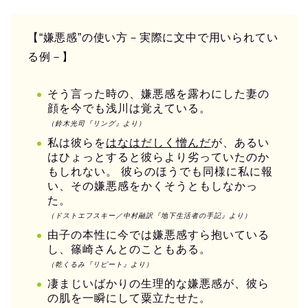
【“嫌悪感”の使い方－実際に文中で用いられてい
る例－】
そう言った時の、嫌悪感を露わにした妻の
顔を今でも浅川は覚えている。
（鈴木光司『リング』より）
私は彼らを
はなはだしく憎んだ
が、あるい
はひょっとすると彼らより劣っていたのか
もしれない。 彼らのほうでも同様に私に報
い、その嫌悪感をかくそうともしなかっ
た。
（ドストエフスキー／中村融訳『地下生活者の手記』より）
由子の本性に今では嫌悪感すら抱いている
し、篠崎さんとのこともある。
（乾くるみ『リピート』より）
凄まじいばかりの生理的な嫌悪感が、彼ら
の肌を一瞬にして粟立たせた。