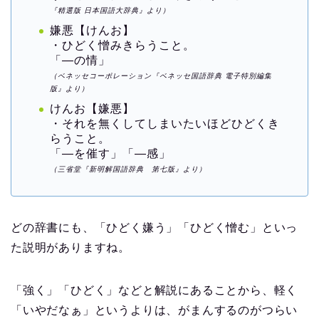
『精選版 日本国語大辞典』より）
嫌悪【けんお】
・ひどく憎みきらうこと。
「―の情」
（ベネッセコーポレーション『ベネッセ国語辞典 電子特別編集
版』より）
けんお【嫌悪】
・それを無くしてしまいたいほどひどくき
らうこと。
「―を催す」「―感」
（三省堂『新明解国語辞典 第七版』より）
どの辞書にも、「ひどく嫌う」「ひどく憎む」といっ
た説明がありますね。
「強く」「ひどく」などと解説にあることから、軽く
「いやだなぁ」というよりは、がまんするのがつらい