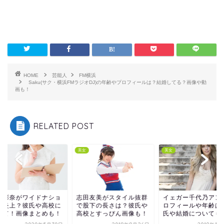
HOME
芸能人
FM横浜
Saku(サク・横浜FMラジオDJ)の年齢やプロフィールは？結婚してる？画像や動
画も！
RELATED POST
美女
美女
本彩奈がワイドナショ
志田友美がスタイル抜群
イェガー千代乃アン
で炎上？彼氏や高校に
で股下の長さは？彼氏や
ロフィールや年齢は
いて！画像まとめも！
高校とすっぴん画像も！
氏や結婚についても