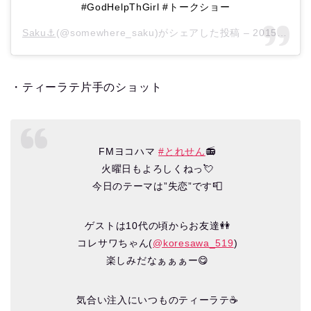
#GodHelpThGirl #トークショー
Saku⚓︎
(@somewhere_saku)がシェアした投稿 –
2015年 8月月21日午前6時54分PDT
・ティーラテ片手のショット
FMヨコハマ
#とれせん
📻
火曜日もよろしくねっ💘
今日のテーマは”失恋”です📮
ゲストは10代の頃からお友達👭
コレサワちゃん(
@koresawa_519
)
楽しみだなぁぁぁー😋
気合い注入にいつものティーラテ☕️