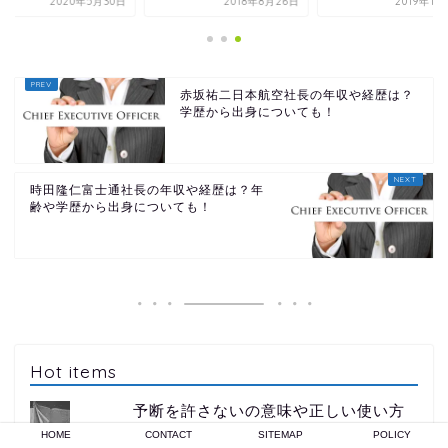
2020年5月30日
2018年8月26日
2019年11
赤坂祐二日本航空社長の年収や経歴は？
学歴から出身についても！
時田隆仁富士通社長の年収や経歴は？年
齢や学歴から出身についても！
Hot items
予断を許さないの意味や正しい使い方
の例文！類語や英語表記も！
HOME
CONTACT
SITEMAP
POLICY