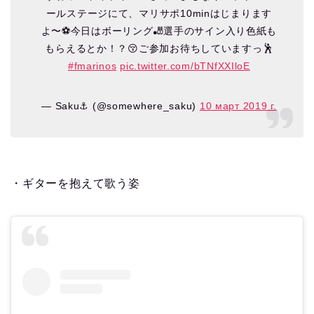
ールステージにて、マリサポ10minはじまります
よ〜⚽️今日はボーリング🎳選手のサイン入り色紙も
もらえるとか！？😚ご参加お待ちしていますっ🕺
#fmarinos
pic.twitter.com/bTNfXXIloE
— Saku⚓︎ (@somewhere_saku)
10 март 2019 г.
・ギターを抱えて歌う姿