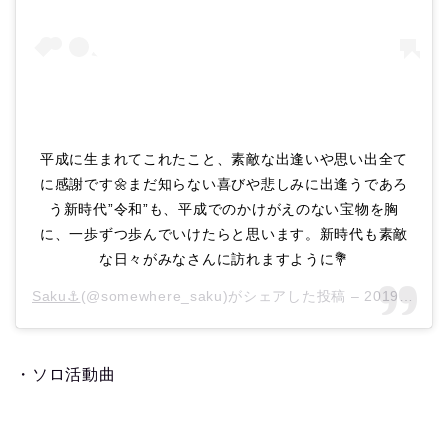
平成に生まれてこれたこと、素敵な出逢いや思い出全て
に感謝です🌼まだ知らない喜びや悲しみに出逢うであろ
う新時代”令和”も、平成でのかけがえのない宝物を胸
に、一歩ずつ歩んでいけたらと思います。新時代も素敵
な日々がみなさんに訪れますように💐
Saku⚓︎
(@somewhere_saku)がシェアした投稿 –
2019年 4月月30日午前7時38分PDT
・ソロ活動曲