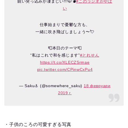
鋭い突っ込みが凄まじい!!!🤭💣
#このラジオがやば
い
仕事始まりで憂鬱な方も、
一緒に吹き飛ばしましょう〜💘
📮本日のテーマ📮
“私はこれで和を感じます”
#とれせん
https://t.co/XLECZSrmae
pic.twitter.com/CPinwCxPu4
— Saku⚓︎ (@somewhere_saku)
18 февруари
2019 г.
・子供のころの可愛すぎる写真