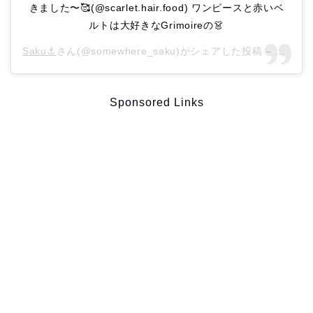
きました〜🥰(@scarlet.hair.food) ワンピースと赤いベ
ルトは大好きなGrimoireの👗
Saku⚓︎
さん(@somewhere_saku)がシェアした投稿 –
2018
Sponsored Links