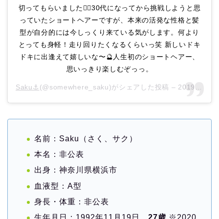
切ってもらいました💇‍♀️30代になってから挑戦しようと思
っていたショートヘアーですが、本来の活発な性格と髪
型が自分的には今しっくり来ている気がします。何より
とっても身軽！走り回りたくなるくらいっ笑 新しいドキ
ドキに出逢えて嬉しいな〜🔮人生初のショートヘアー、
思いっきり楽しむぞっっ。
Saku⚓︎
(@somewhere_saku)がシェアした投稿 –
2019年 5月月13日午前3時40分PDT
名前：Saku（さく、サク）
本名：非公表
出身：神奈川県横浜市
血液型：A型
身長・体重：非公表
生年月日：1992年11月19日
27歳
※2020