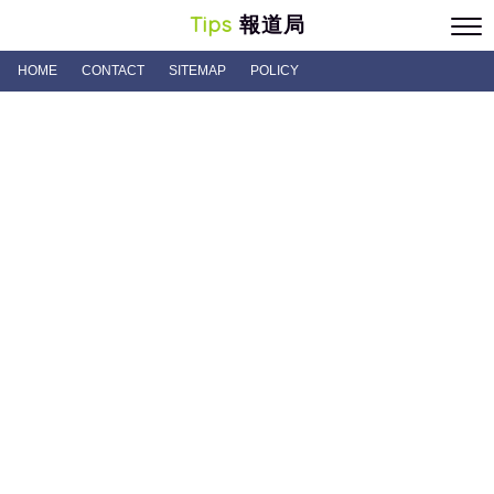
Tips
報道局
HOME
CONTACT
SITEMAP
POLICY