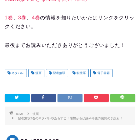
1巻
、
3巻
、
4巻
の情報を知りたいかたはリンクをクリッ
クください。
最後までお読みいただきありがとうございました！
ネタバレ
漫画
聖者無双
転生系
電子書籍
HOME
漫画
聖者無双2巻のネタバレやあらすじ！感想から伏線や今後の展開の予想も！