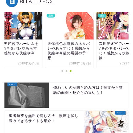
RELATED POST
漫画
漫画
世界迷宮でハーレムを
天保桃色水滸伝のネタバ
異世界迷宮でハーレ
巻のネタバレやあらす
レやあらすじ！感想から
7巻のネタバレやあ
！感想から伏線や今
伏線や今後の展開の予
じ！感想から伏線や
.
想...
後...
2019年3月18日
2018年10月2日
2021年4
煩わしいの意味と読み方は？例文から類
語の面倒・厄介との違いも！
聖者無双を無料で読む方法！漫画を試し
読みできるサイトも紹介！