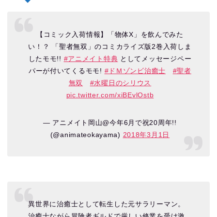
【コミック入荷情報】「物体X」を飲んでみた
い！？ 「聖者無双」のコミカライズ版2巻入荷しま
したモモ!!
#アニメイト特典
としてメッセージペー
パーが付いてくるモモ!
#ドＭゾンビ治癒士
#聖者
無双
#水曜日のシリウス
pic.twitter.com/xiBEvlOstb
— アニメイト岡山@今年6月で祝20周年!!
(@animateokayama)
2018年3月1日
異世界に治癒士として転生した元サラリーマン。
治癒士ながら冒険者ギルドで厳しい修業を受け激