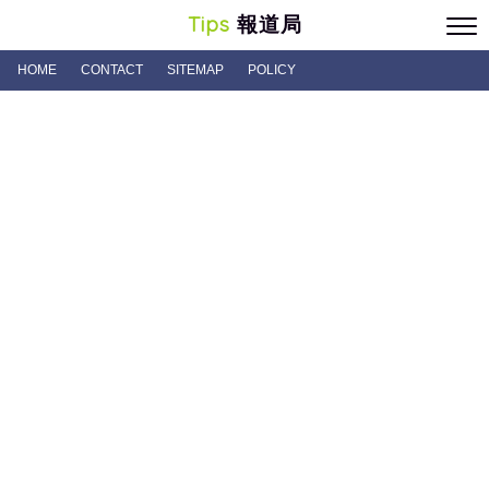
Tips
報道局
HOME
CONTACT
SITEMAP
POLICY