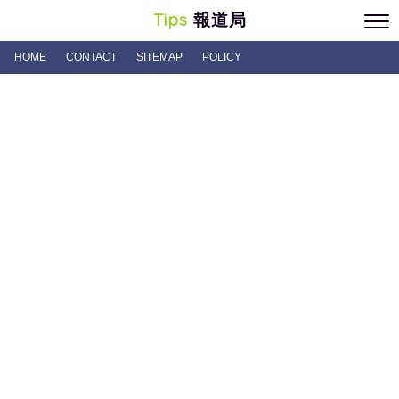
Tips
報道局
HOME
CONTACT
SITEMAP
POLICY