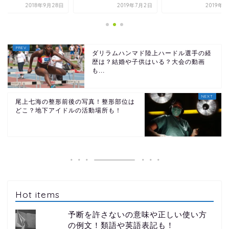
2018年9月28日
2019年7月2日
2019年8
ダリラムハンマド陸上ハードル選手の経
歴は？結婚や子供はいる？大会の動画
も...
尾上七海の整形前後の写真！整形部位は
どこ？地下アイドルの活動場所も！
Hot items
予断を許さないの意味や正しい使い方
の例文！類語や英語表記も！