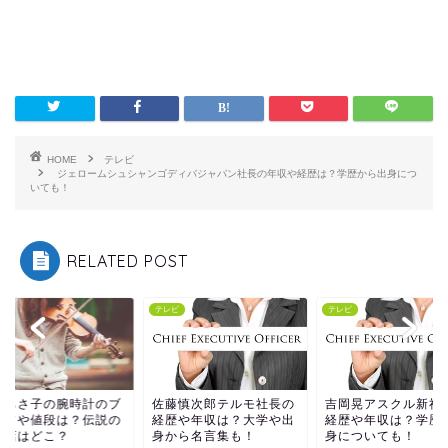
HOME
テレビ
ジェロームシュシャンゴディバジャパン社長の年収や経歴は？学歴から出身につ
いても！
RELATED POST
ビ
テレビ
テレビ
嶋ちさ子の腕時計のブ
佐藤慎次郎テルモ社長の
吉岡晃アスクル新社
ンドや値段は？伝説の
経歴や年収は？大学や出
経歴や年収は？学歴
計店はどこ？
身から名言集も！
身についても！