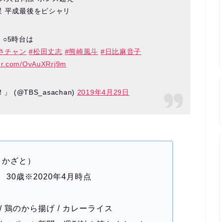
星 平成最後をピシャリ
○5時台は
さチャン
#松田丈志
#熊崎風斗
#日比麻音子
ter.com/OvAuXRrj9m
 (@TBS_asachan)
2019年4月29日
 かざと）
 30歳※2020年4月時点
 鶏のから揚げ / カレーライス