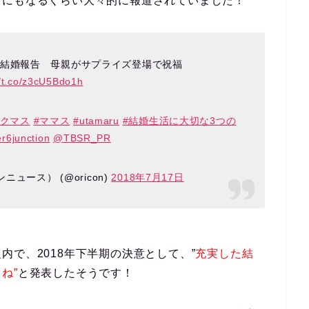
スにもなるくらい大々的に報道されていました！
で結婚報告 母親がサプライズ登場で祝福
//t.co/z3cU5Bdo1h
#クマス
#ママス
#utamaru
#結婚生活に大切な3つの
r6junction
@TBSR_PR
ンニュース） (@oricon)
2018年7月17日
で、2018年下半期の決意として、”
充実した結
ね”
と発表したそうです！