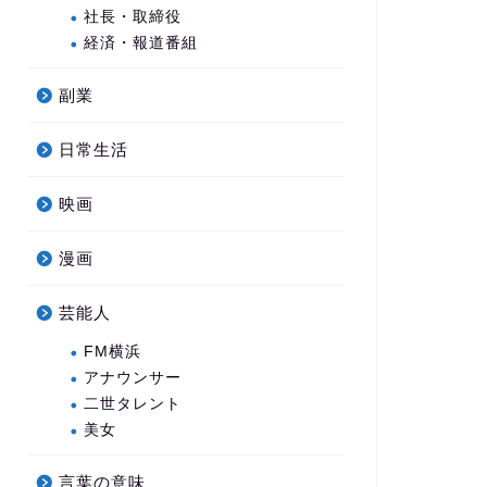
社長・取締役
経済・報道番組
副業
日常生活
映画
漫画
芸能人
FM横浜
アナウンサー
二世タレント
美女
言葉の意味