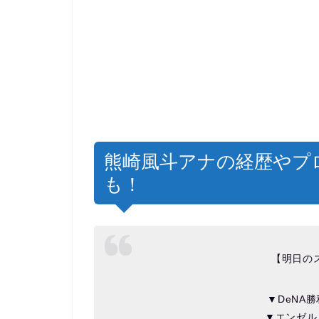
熊崎風斗アナの経歴やプ
も！
【明日のス
▼DeNA
▼エンゼル