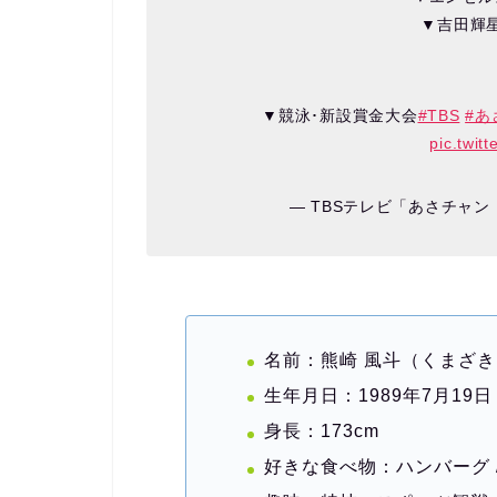
▼吉田輝
▼競泳･新設賞金大会
#TBS
#あ
pic.twit
— TBSテレビ「あさチャン！」
名前：熊崎 風斗（くまざき
生年月日：1989年7月19日
身長：173cm
好きな食べ物：ハンバーグ /