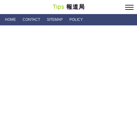
Tips
報道局
HOME
CONTACT
SITEMAP
POLICY